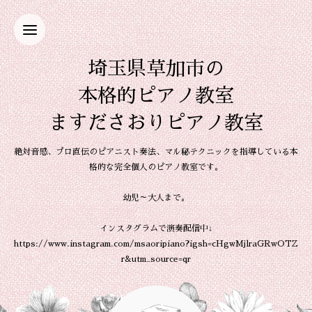
埼玉県草加市の
本格的ピアノ教室
ますださおりピアノ教室
絶対音感、プロ直伝のピアニスト奏法、マル秘テクニックを指導している本
格的な完全個人のピアノ教室です。
幼児～大人まで。
インスタグラムで演奏配信中↓
https://www.instagram.com/msaoripiano?igsh=cHgwMjlraGRwOTZ
r&utm_source=qr