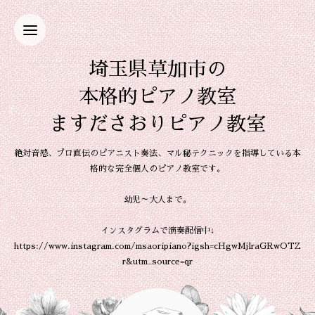
埼玉県草加市の
本格的ピアノ教室
ますださおりピアノ教室
絶対音感、プロ直伝のピアニスト奏法、マル秘テクニックを指導している本
格的な完全個人のピアノ教室です。
幼児～大人まで。
インスタグラムで演奏配信中↓
https://www.instagram.com/msaoripiano?igsh=cHgwMjlraGRwOTZ
r&utm_source=qr