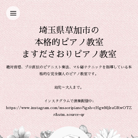
埼玉県草加市の
本格的ピアノ教室
ますださおりピアノ教室
絶対音感、プロ直伝のピアニスト奏法、マル秘テクニックを指導している本
格的な完全個人のピアノ教室です。
幼児～大人まで。
インスタグラムで演奏配信中↓
https://www.instagram.com/msaoripiano?igsh=cHgwMjlraGRwOTZ
r&utm_source=qr