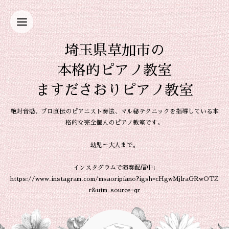
埼玉県草加市の
本格的ピアノ教室
ますださおりピアノ教室
絶対音感、プロ直伝のピアニスト奏法、マル秘テクニックを指導している本
格的な完全個人のピアノ教室です。
幼児～大人まで。
インスタグラムで演奏配信中↓
https://www.instagram.com/msaoripiano?igsh=cHgwMjlraGRwOTZ
r&utm_source=qr