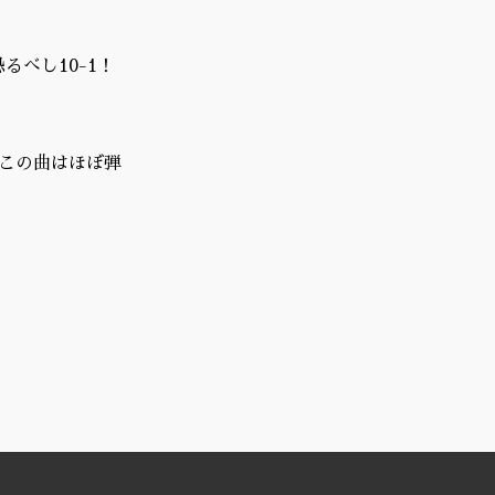
べし10-1！
もこの曲はほぼ弾