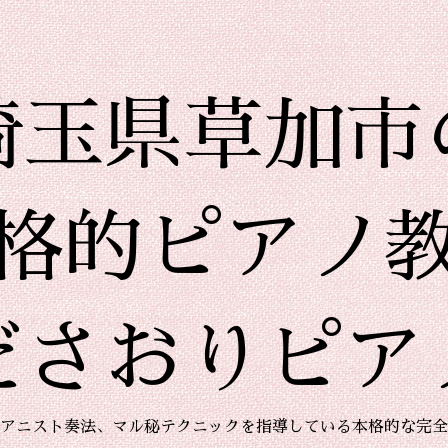
埼玉県草加市
格的ピアノ
ださおりピア
アニスト奏法、マル秘テクニックを指導している本格的な完全