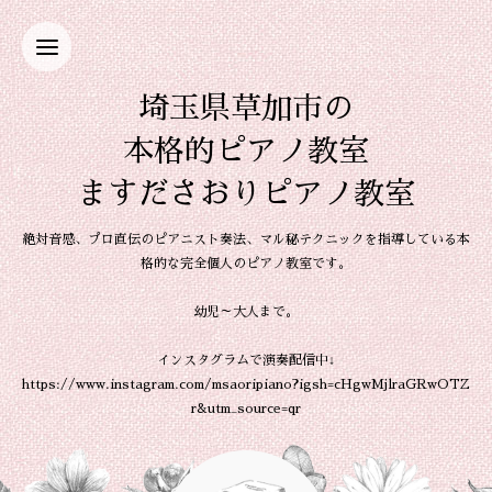
埼玉県草加市の
本格的ピアノ教室
ますださおりピアノ教室
絶対音感、プロ直伝のピアニスト奏法、マル秘テクニックを指導している本
格的な完全個人のピアノ教室です。
幼児～大人まで。
インスタグラムで演奏配信中↓
https://www.instagram.com/msaoripiano?igsh=cHgwMjlraGRwOTZ
r&utm_source=qr