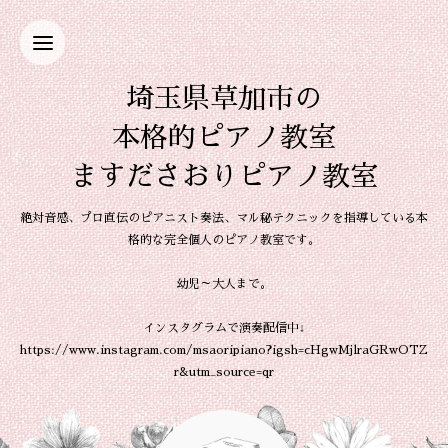
埼玉県草加市の
本格的ピアノ教室
ますださおりピアノ教室
絶対音感、プロ直伝のピアニスト奏法、マル秘テクニックを指導している本
格的な完全個人のピアノ教室です。
幼児～大人まで。
インスタグラムで演奏配信中↓
https://www.instagram.com/msaoripiano?igsh=cHgwMjlraGRwOTZ
r&utm_source=qr