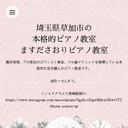
埼玉県草加市の
本格的ピアノ教室
ますださおりピアノ教室
絶対音感、プロ直伝のピアニスト奏法、マル秘テクニックを指導している本
格的な完全個人のピアノ教室です。
幼児～大人まで。
インスタグラムで演奏配信中↓
https://www.instagram.com/msaoripiano?igsh=cHgwMjlraGRwOTZ
r&utm_source=qr