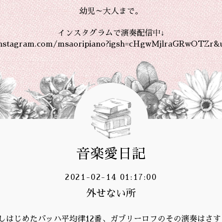
幼児～大人まで。
インスタグラムで演奏配信中↓
instagram.com/msaoripiano?igsh=cHgwMjlraGRwOTZr&
音楽愛日記
2021-02-14 01:17:00
外せない所
しはじめたバッハ平均律12番、ガブリーロフのその演奏はさ