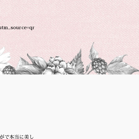
utm_source=qr
すがで本当に美し