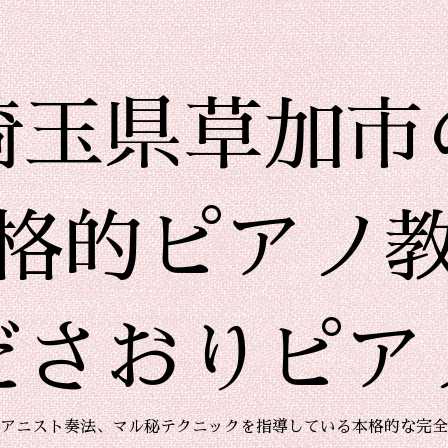
埼玉県草加市
格的ピアノ
ださおりピア
アニスト奏法、マル秘テクニックを指導している本格的な完全