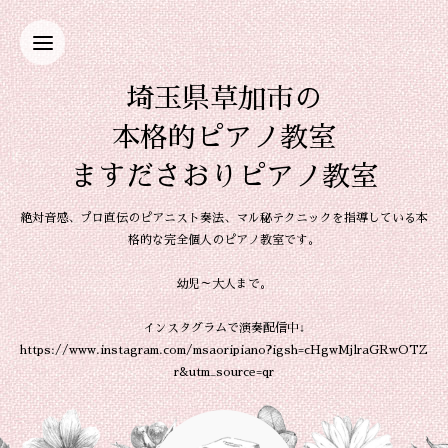
埼玉県草加市の
本格的ピアノ教室
ますださおりピアノ教室
絶対音感、プロ直伝のピアニスト奏法、マル秘テクニックを指導している本
格的な完全個人のピアノ教室です。
幼児～大人まで。
インスタグラムで演奏配信中↓
https://www.instagram.com/msaoripiano?igsh=cHgwMjlraGRwOTZ
r&utm_source=qr