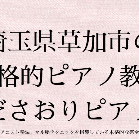
埼玉県草加市
格的ピアノ
ださおりピア
アニスト奏法、マル秘テクニックを指導している本格的な完全