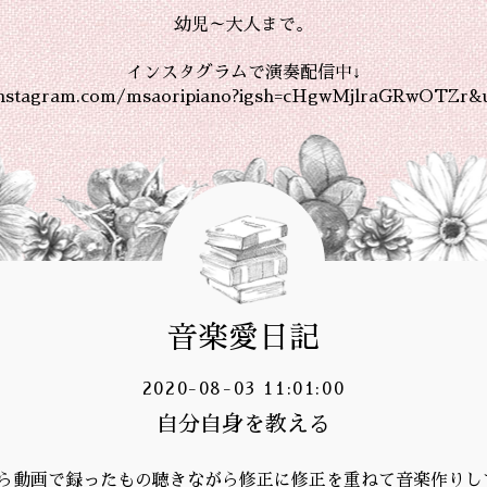
幼児～大人まで。
インスタグラムで演奏配信中↓
instagram.com/msaoripiano?igsh=cHgwMjlraGRwOTZr&
音楽愛日記
2020-08-03 11:01:00
自分自身を教える
ら動画で録ったもの聴きながら修正に修正を重ねて音楽作りし