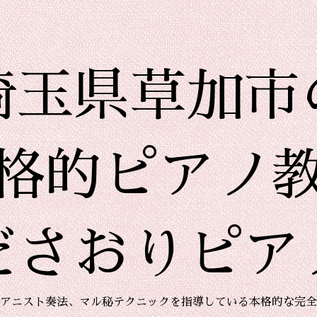
埼玉県草加市
格的ピアノ
ださおりピア
アニスト奏法、マル秘テクニックを指導している本格的な完全