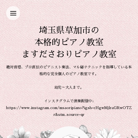
埼玉県草加市の
本格的ピアノ教室
ますださおりピアノ教室
絶対音感、プロ直伝のピアニスト奏法、マル秘テクニックを指導している本
格的な完全個人のピアノ教室です。
幼児～大人まで。
インスタグラムで演奏配信中↓
https://www.instagram.com/msaoripiano?igsh=cHgwMjlraGRwOTZ
r&utm_source=qr