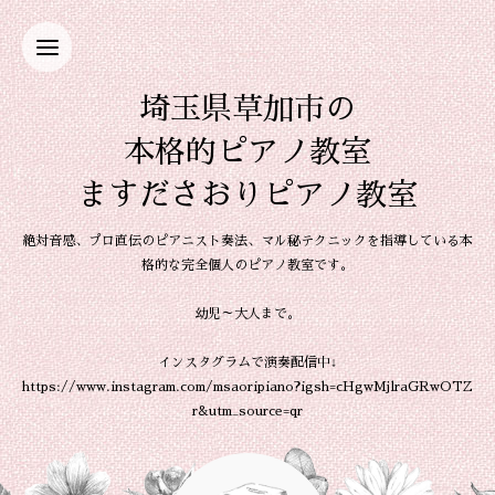
埼玉県草加市の
本格的ピアノ教室
ますださおりピアノ教室
絶対音感、プロ直伝のピアニスト奏法、マル秘テクニックを指導している本
格的な完全個人のピアノ教室です。
幼児～大人まで。
インスタグラムで演奏配信中↓
https://www.instagram.com/msaoripiano?igsh=cHgwMjlraGRwOTZ
r&utm_source=qr