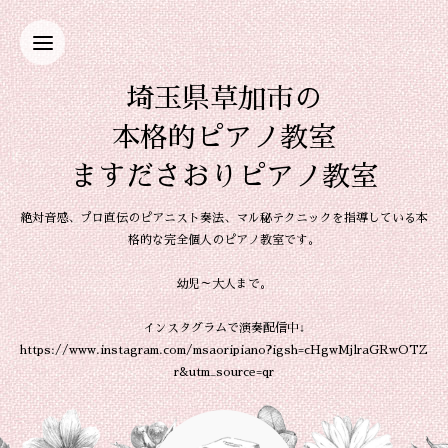
埼玉県草加市の
本格的ピアノ教室
ますださおりピアノ教室
絶対音感、プロ直伝のピアニスト奏法、マル秘テクニックを指導している本
格的な完全個人のピアノ教室です。
幼児～大人まで。
インスタグラムで演奏配信中↓
https://www.instagram.com/msaoripiano?igsh=cHgwMjlraGRwOTZ
r&utm_source=qr