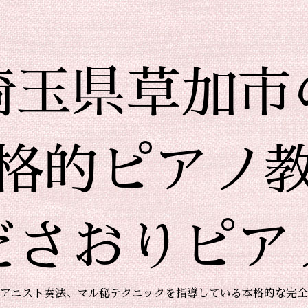
埼玉県草加市
格的ピアノ
ださおりピア
アニスト奏法、マル秘テクニックを指導している本格的な完全