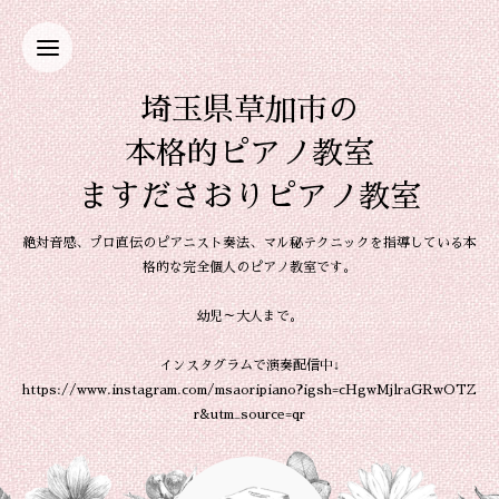
埼玉県草加市の
本格的ピアノ教室
ますださおりピアノ教室
絶対音感、プロ直伝のピアニスト奏法、マル秘テクニックを指導している本
格的な完全個人のピアノ教室です。
幼児～大人まで。
インスタグラムで演奏配信中↓
https://www.instagram.com/msaoripiano?igsh=cHgwMjlraGRwOTZ
r&utm_source=qr