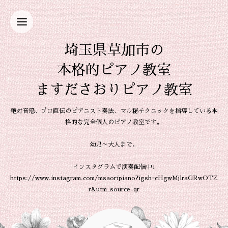
埼玉県草加市の
本格的ピアノ教室
ますださおりピアノ教室
絶対音感、プロ直伝のピアニスト奏法、マル秘テクニックを指導している本
格的な完全個人のピアノ教室です。
幼児～大人まで。
インスタグラムで演奏配信中↓
https://www.instagram.com/msaoripiano?igsh=cHgwMjlraGRwOTZ
r&utm_source=qr