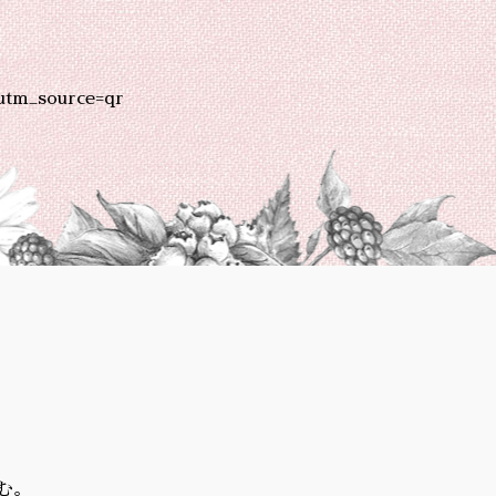
utm_source=qr
む。