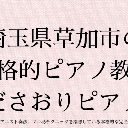
埼玉県草加市
格的ピアノ
ださおりピア
アニスト奏法、マル秘テクニックを指導している本格的な完全