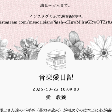
幼児～大人まで。
インスタグラムで演奏配信中↓
instagram.com/msaoripiano?igsh=cHgwMjlraGRwOTZr&
音楽愛日記
2025-10-22 10:09:00
愛＝教養
護士さん達の不祥事（暴力や放火）が相次ぐのは本当に心が痛