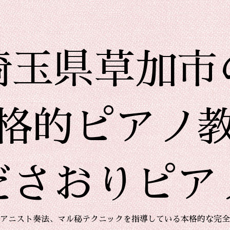
埼玉県草加市
格的ピアノ
ださおりピア
アニスト奏法、マル秘テクニックを指導している本格的な完全