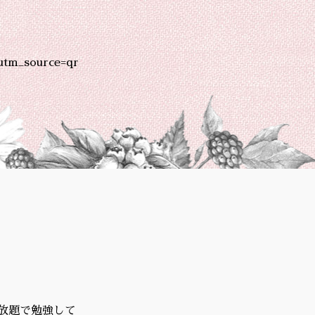
utm_source=qr
放題で勉強して