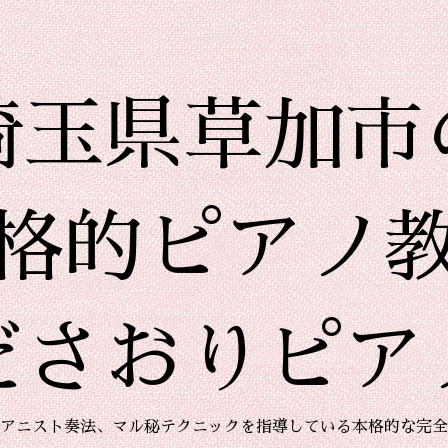
埼玉県草加市
格的ピアノ
ださおりピア
アニスト奏法、マル秘テクニックを指導している本格的な完全