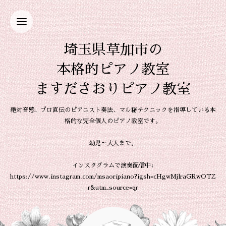
埼玉県草加市の
本格的ピアノ教室
ますださおりピアノ教室
絶対音感、プロ直伝のピアニスト奏法、マル秘テクニックを指導している本
格的な完全個人のピアノ教室です。
幼児～大人まで。
インスタグラムで演奏配信中↓
https://www.instagram.com/msaoripiano?igsh=cHgwMjlraGRwOTZ
r&utm_source=qr