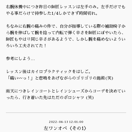
右腕休養中につき昨日の師匠レッスンは左手のみ。左手だけでも
やる事だらけで持参した1/4しかできず時間切れ。
ちなみに右腕の痛みの件で、自分が指導している際の補助椅子か
ら腕を伸ばして腕を捻って内転で弾く辛さを師匠にぼやいたら、
師匠もやはり同じ辛さがあるようで、しかし腕を痛めないようい
ろいろ工夫されてた！
参考にしよう…
レッスン後はカイロプラクティックをはしご。
「痛い〰️っ！」と悲鳴をあげながらのゴリゴリの施術(笑)
雨天につきレインコートとレインシューズからコーデを決めてい
ったら、行き着いた先はただのポロシャツ (笑)
2022-04-13 12:01:00
左ワンオペ〈その1〉