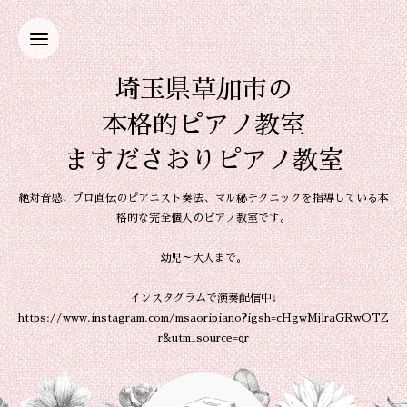
埼玉県草加市の
本格的ピアノ教室
ますださおりピアノ教室
絶対音感、プロ直伝のピアニスト奏法、マル秘テクニックを指導している本
格的な完全個人のピアノ教室です。
幼児～大人まで。
インスタグラムで演奏配信中↓
https://www.instagram.com/msaoripiano?igsh=cHgwMjlraGRwOTZ
r&utm_source=qr