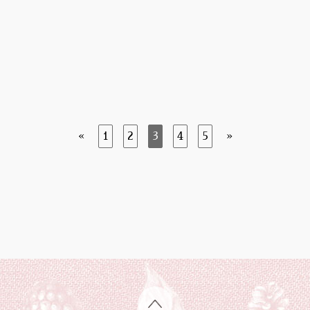
«
1
2
3
4
5
»