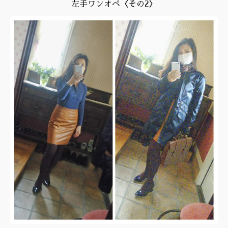
左手ワンオペ〈その2〉