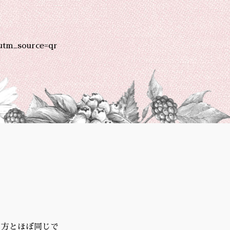
utm_source=qr
い方とほぼ同じで