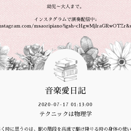
幼児～大人まで。
インスタグラムで演奏配信中↓
instagram.com/msaoripiano?igsh=cHgwMjlraGRwOTZr&
音楽愛日記
2020-07-17 01:13:00
テクニックは物理学
moを弾く時に思うのは、駅の階段を高速で駆け降りる時の身体の使