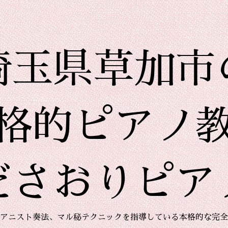
埼玉県草加市
格的ピアノ
ださおりピア
アニスト奏法、マル秘テクニックを指導している本格的な完全