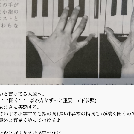
いと言ってる人達へ。
‘‘開く’’ 事の方がずっと重要！(下参照)
もまさに実感する。
さい手の小学生でも指の間(長い指4本の指間も)が凄く開くの
意外と容易くやってのける♪
になれば大きさは必要だけど…