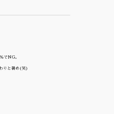
％でNG。
わりと暑め(笑)