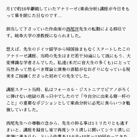
月1で約10年継続していたアナリーゼ(楽曲分析)講座が今日をも
って幕を閉じた日なのです…
担当して下さっていた作曲家の
西尾洋
先生の転勤による移住で
す。岐阜大学の准教授になられました。
想えば、先生のドイツ留学から帰国後まもなくスタートしたこの
アナリーゼ講座、当時の先生はまだ若干30歳にして既にもう、大
変博識な学者さんでした。私達(未だに音大生の多くも)にとって
当然あって然るべき理論と演奏の直結がなおざりになっている現
実をご指摘くださった初めての先生でした。
講座スタート当時、私はフォーカル・ジストニアでピアノがろく
に弾けない地獄の真っ只中でしたので「今自分に出来る精一杯の
こと」の重要なポジションとして楽曲分析に必死に食らいつき勉
強していました。
西尾先生への尊敬の念から、先生の仰る事は1ミリたりとも逃す
まいと、講座を録音し家で再度シラミ潰しに聞いてシラミ潰しに
楽譜に書き込む、という作業を12カ月×10年＝120回やってきた