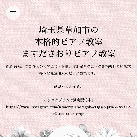
埼玉県草加市の
本格的ピアノ教室
ますださおりピアノ教室
絶対音感、プロ直伝のピアニスト奏法、マル秘テクニックを指導している本
格的な完全個人のピアノ教室です。
幼児～大人まで。
インスタグラムで演奏配信中↓
https://www.instagram.com/msaoripiano?igsh=cHgwMjlraGRwOTZ
r&utm_source=qr