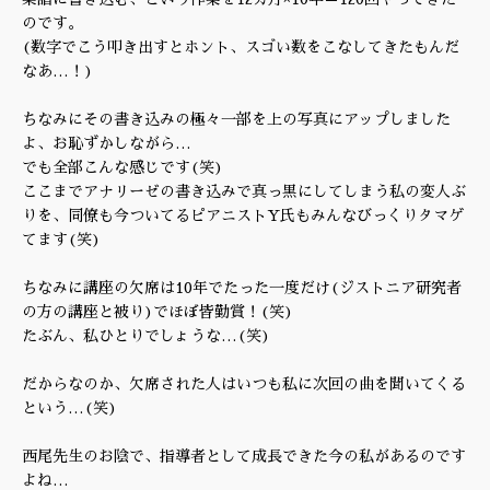
のです。
(数字でこう叩き出すとホント、スゴい数をこなしてきたもんだ
なあ…！)
ちなみにその書き込みの極々一部を上の写真にアップしました
よ、お恥ずかしながら…
でも全部こんな感じです(笑)
ここまでアナリーゼの書き込みで真っ黒にしてしまう私の変人ぶ
りを、同僚も今ついてるピアニストY氏もみんなびっくりタマゲ
てます(笑)
ちなみに講座の欠席は10年でたった一度だけ(ジストニア研究者
の方の講座と被り)でほぼ皆勤賞！(笑)
たぶん、私ひとりでしょうな…(笑)
だからなのか、欠席された人はいつも私に次回の曲を聞いてくる
という…(笑)
西尾先生のお陰で、指導者として成長できた今の私があるのです
よね…