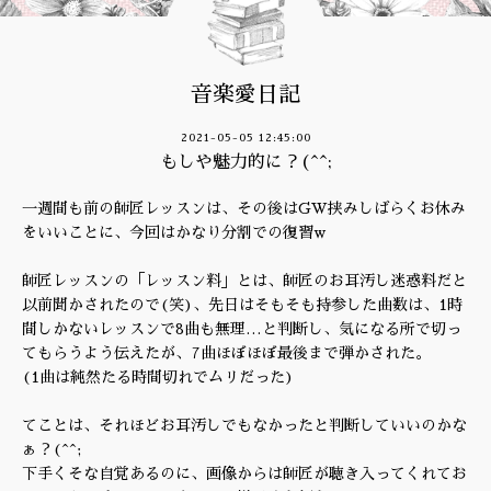
音楽愛日記
2021-05-05 12:45:00
もしや魅力的に？(^^;
一週間も前の師匠レッスンは、その後はGW挟みしばらくお休み
をいいことに、今回はかなり分割での復習w
師匠レッスンの「レッスン料」とは、師匠のお耳汚し迷惑料だと
以前聞かされたので(笑)、先日はそもそも持参した曲数は、1時
間しかないレッスンで8曲も無理…と判断し、気になる所で切っ
てもらうよう伝えたが、7曲ほぼほぼ最後まで弾かされた。
(1曲は純然たる時間切れでムリだった)
てことは、それほどお耳汚しでもなかったと判断していいのかな
ぁ？(^^;
下手くそな自覚あるのに、画像からは師匠が聴き入ってくれてお