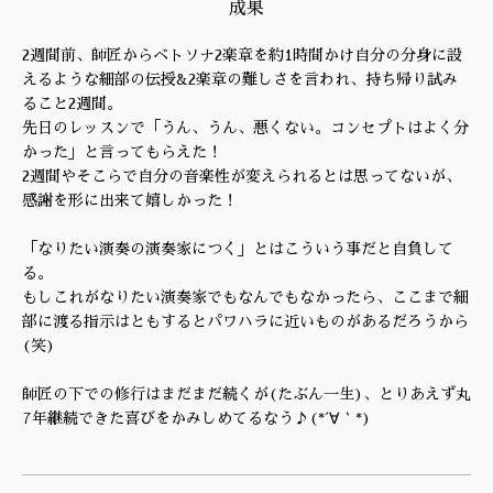
成果
2週間前、師匠からベトソナ2楽章を約1時間かけ自分の分身に設
えるような細部の伝授&2楽章の難しさを言われ、持ち帰り試み
ること2週間。
先日のレッスンで「うん、うん、悪くない。コンセプトはよく分
かった」と言ってもらえた！
2週間やそこらで自分の音楽性が変えられるとは思ってないが、
感謝を形に出来て嬉しかった！
「なりたい演奏の演奏家につく」とはこういう事だと自負して
る。
もしこれがなりたい演奏家でもなんでもなかったら、ここまで細
部に渡る指示はともするとパワハラに近いものがあるだろうから
(笑)
師匠の下での修行はまだまだ続くが(たぶん一生)、とりあえず丸
7年継続できた喜びをかみしめてるなう♪(*´∀｀*)