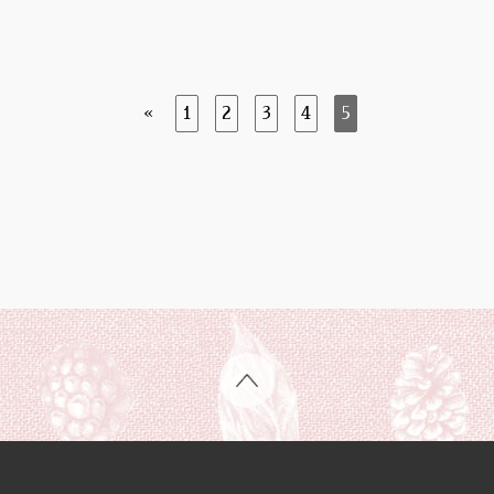
«
1
2
3
4
5