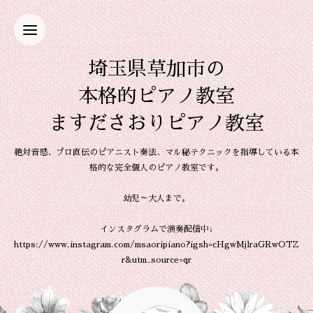
埼玉県草加市の
本格的ピアノ教室
ますださおりピアノ教室
絶対音感、プロ直伝のピアニスト奏法、マル秘テクニックを指導している本
格的な完全個人のピアノ教室です。
幼児～大人まで。
インスタグラムで演奏配信中↓
https://www.instagram.com/msaoripiano?igsh=cHgwMjlraGRwOTZ
r&utm_source=qr