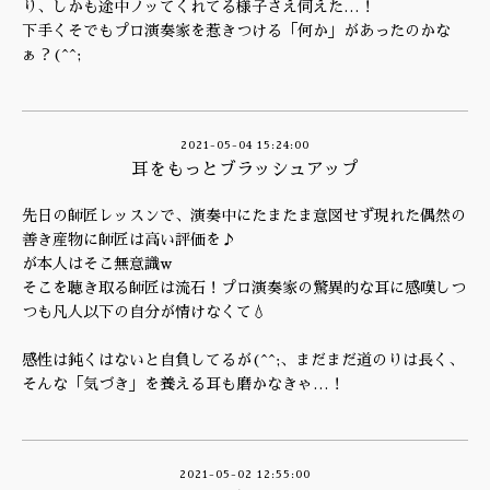
り、しかも途中ノッてくれてる様子さえ伺えた…！
下手くそでもプロ演奏家を惹きつける「何か」があったのかな
ぁ？(^^;
2021-05-04 15:24:00
耳をもっとブラッシュアップ
先日の師匠レッスンで、演奏中にたまたま意図せず現れた偶然の
善き産物に師匠は高い評価を♪
が本人はそこ無意識w
そこを聴き取る師匠は流石！プロ演奏家の驚異的な耳に感嘆しつ
つも凡人以下の自分が情けなくて💧
感性は鈍くはないと自負してるが(^^;、まだまだ道のりは長く、
そんな「気づき」を養える耳も磨かなきゃ…！
2021-05-02 12:55:00